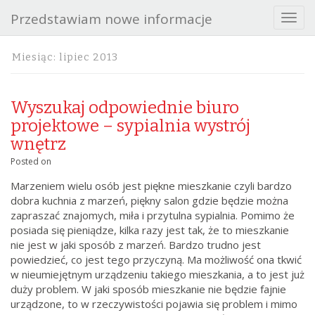
Przedstawiam nowe informacje
T
o
g
Miesiąc:
lipiec 2013
g
l
e
Wyszukaj odpowiednie biuro
n
a
projektowe – sypialnia wystrój
v
wnętrz
i
Posted on
g
a
Marzeniem wielu osób jest piękne mieszkanie czyli bardzo
t
dobra kuchnia z marzeń, piękny salon gdzie będzie można
i
zapraszać znajomych, miła i przytulna sypialnia. Pomimo że
o
posiada się pieniądze, kilka razy jest tak, że to mieszkanie
n
nie jest w jaki sposób z marzeń. Bardzo trudno jest
powiedzieć, co jest tego przyczyną. Ma możliwość ona tkwić
w nieumiejętnym urządzeniu takiego mieszkania, a to jest już
duży problem. W jaki sposób mieszkanie nie będzie fajnie
urządzone, to w rzeczywistości pojawia się problem i mimo