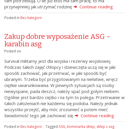
tam potrzebują. O ile już ktoś ma tam pracę, to ma
przynajmniej jak utrzymać rodzinę.
Continue reading
Posted in
Bez kategorii
Zakup dobre wyposażenie ASG –
karabin asg
Posted on
Survival militarny jest dla wojska i rezerwy wojskowej.
Podczas takich zajęć chłopcy i dziewczęta uczą się w jaki
sposób zachować, jak przetrwać, w jaki sposób być
ubranym. Trzeba być przygotowanym na niełatwe, wręcz
ciężkie uwarunkowania. W pewnych sytuacjach są osoby
niewyspane, pada deszcz, należy spać pod gołym niebem.
Ogólnie jest bardzo ciężko i na tym to polega. Przetrwanie w
takich założeniach nie każdemu się podoba. Należy jednak
wszystko przejść, aby móc zrozumieć a potem mieć
świadomość tego jak zachować się.
Continue reading
Posted in
Bez kategorii
|
Tagged
ASG
,
kominiarka sklep
,
sklep z asg