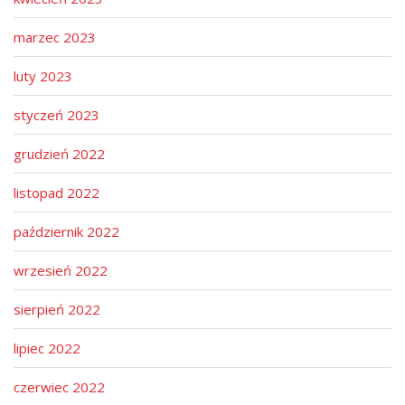
a
marzec 2023
v
i
luty 2023
g
a
styczeń 2023
t
grudzień 2022
i
o
listopad 2022
n
październik 2022
wrzesień 2022
sierpień 2022
lipiec 2022
czerwiec 2022