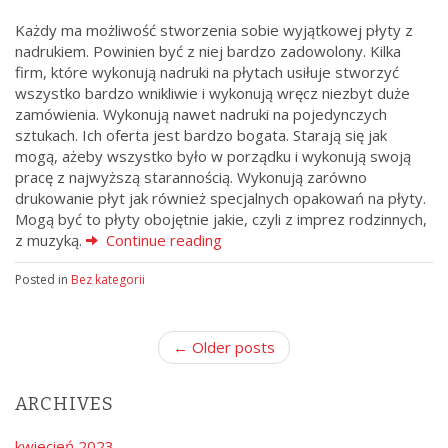
Każdy ma możliwość stworzenia sobie wyjątkowej płyty z
nadrukiem. Powinien być z niej bardzo zadowolony. Kilka
firm, które wykonują nadruki na płytach usiłuje stworzyć
wszystko bardzo wnikliwie i wykonują wręcz niezbyt duże
zamówienia. Wykonują nawet nadruki na pojedynczych
sztukach. Ich oferta jest bardzo bogata. Starają się jak
mogą, ażeby wszystko było w porządku i wykonują swoją
pracę z najwyższą starannością. Wykonują zarówno
drukowanie płyt jak również specjalnych opakowań na płyty.
Mogą być to płyty obojętnie jakie, czyli z imprez rodzinnych,
z muzyką.
Continue reading
Posted in
Bez kategorii
P
← Older posts
o
s
ARCHIVES
t
n
kwiecień 2023