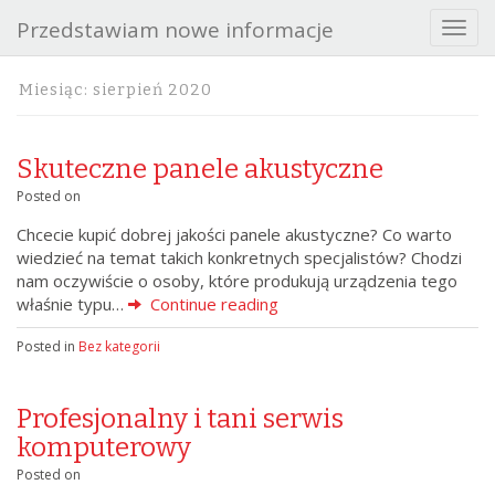
Przedstawiam nowe informacje
T
o
g
Miesiąc:
sierpień 2020
g
l
e
Skuteczne panele akustyczne
n
a
Posted on
v
Chcecie kupić dobrej jakości panele akustyczne? Co warto
i
wiedzieć na temat takich konkretnych specjalistów? Chodzi
g
nam oczywiście o osoby, które produkują urządzenia tego
a
właśnie typu…
Continue reading
t
i
Posted in
Bez kategorii
o
n
Profesjonalny i tani serwis
komputerowy
Posted on