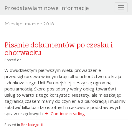
Przedstawiam nowe informacje
T
o
g
Miesiąc:
marzec 2018
g
l
e
Pisanie dokumentów po czesku i
n
a
chorwacku
v
Posted on
i
g
W dwudziestym pierwszym wieku prowadzenie
a
przedsiębiorstwa w innym kraju albo uchodźctwo do kraju
t
członkowskiego Unii Europejskiej cieszy się ogromną
i
popularnością. Skoro posiadamy wolny obieg towarów i
o
usług to warto z tego korzystać. Niestety, ale mieszkając
n
zagranicą czasem mamy do czynienia z biurokracją i musimy
załatwić kilka bardzo istotnych i całkowicie podstawowych
spraw urzędowych.
Continue reading
Posted in
Bez kategorii