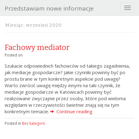
Przedstawiam nowe informacje
T
o
g
Miesiąc:
wrzesień 2020
g
l
e
Fachowy mediator
n
a
Posted on
v
Szukacie odpowiednich fachowców od takiego zagadnienia,
i
jak mediacje gospodarcze? Jakie czynniki powinny być po
g
prostu brane w tym konkretnym aspekcie pod uwagę?
a
Warto zwrócić uwagę między innymi na taki czynnik, że
t
mediacje gospodarcze w Katowicach powinny być
i
realizowane zwyczajnie przez osoby, które pod wieloma
o
względami w rzeczywistości świetnie znają się na tym
n
konkretnym temacie.
Continue reading
Posted in
Bez kategorii