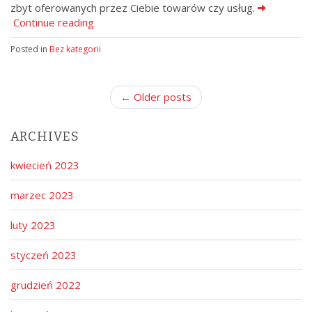
zbyt oferowanych przez Ciebie towarów czy usług.
Continue reading
Posted in
Bez kategorii
P
← Older posts
o
s
ARCHIVES
t
n
kwiecień 2023
a
marzec 2023
v
i
luty 2023
g
a
styczeń 2023
t
grudzień 2022
i
o