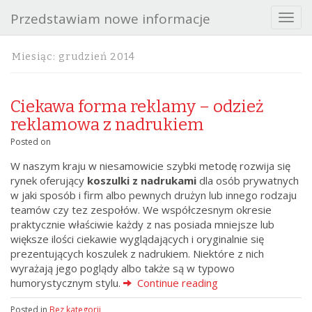
Przedstawiam nowe informacje
T
o
g
Miesiąc:
grudzień 2014
g
l
e
Ciekawa forma reklamy – odzież
n
a
reklamowa z nadrukiem
v
Posted on
i
g
W naszym kraju w niesamowicie szybki metodę rozwija się
a
rynek oferujący
koszulki z nadrukami
dla osób prywatnych
t
w jaki sposób i firm albo pewnych drużyn lub innego rodzaju
i
teamów czy tez zespołów. We współczesnym okresie
o
praktycznie właściwie każdy z nas posiada mniejsze lub
n
większe ilości ciekawie wyglądających i oryginalnie się
prezentujących koszulek z nadrukiem. Niektóre z nich
wyrażają jego poglądy albo także są w typowo
humorystycznym stylu.
Continue reading
Posted in
Bez kategorii