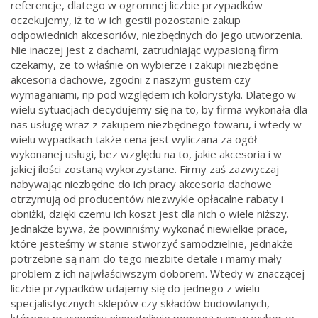
referencje, dlatego w ogromnej liczbie przypadków
oczekujemy, iż to w ich gestii pozostanie zakup
odpowiednich akcesoriów, niezbędnych do jego utworzenia.
Nie inaczej jest z dachami, zatrudniając wypasioną firm
czekamy, ze to właśnie on wybierze i zakupi niezbędne
akcesoria dachowe, zgodni z naszym gustem czy
wymaganiami, np pod względem ich kolorystyki. Dlatego w
wielu sytuacjach decydujemy się na to, by firma wykonała dla
nas usługę wraz z zakupem niezbędnego towaru, i wtedy w
wielu wypadkach także cena jest wyliczana za ogół
wykonanej usługi, bez względu na to, jakie akcesoria i w
jakiej ilości zostaną wykorzystane. Firmy zaś zazwyczaj
nabywając niezbędne do ich pracy akcesoria dachowe
otrzymują od producentów niezwykle opłacalne rabaty i
obniżki, dzięki czemu ich koszt jest dla nich o wiele niższy.
Jednakże bywa, że powinniśmy wykonać niewielkie prace,
które jesteśmy w stanie stworzyć samodzielnie, jednakże
potrzebne są nam do tego niezbite detale i mamy mały
problem z ich najwłaściwszym doborem. Wtedy w znaczącej
liczbie przypadków udajemy się do jednego z wielu
specjalistycznych sklepów czy składów budowlanych,