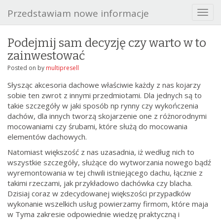
Przedstawiam nowe informacje
T
o
g
Podejmij sam decyzję czy warto w to
g
zainwestować
l
e
Posted on
by
multipresell
n
Słysząc akcesoria dachowe właściwie każdy z nas kojarzy
a
sobie ten zwrot z innymi przedmiotami. Dla jednych są to
v
takie szczegóły w jaki sposób np rynny czy wykończenia
i
dachów, dla innych tworzą skojarzenie one z różnorodnymi
g
mocowaniami czy śrubami, które służą do mocowania
a
elementów dachowych.
t
i
Natomiast większość z nas uzasadnia, iż według nich to
o
wszystkie szczegóły, służące do wytworzania nowego bądź
n
wyremontowania w tej chwili istniejącego dachu, łącznie z
takimi rzeczami, jak przykładowo dachówka czy blacha.
Dzisiaj coraz w zdecydowanej większości przypadków
wykonanie wszelkich usług powierzamy firmom, które maja
w Tyma zakresie odpowiednie wiedzę praktyczną i