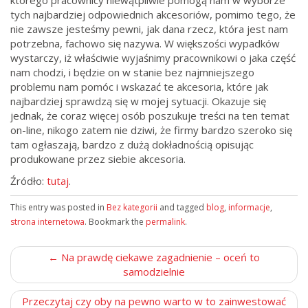
którego pracownicy niewątpliwie pomogą nam w wyborze
tych najbardziej odpowiednich akcesoriów, pomimo tego, że
nie zawsze jesteśmy pewni, jak dana rzecz, która jest nam
potrzebna, fachowo się nazywa. W większości wypadków
wystarczy, iż właściwie wyjaśnimy pracownikowi o jaka część
nam chodzi, i będzie on w stanie bez najmniejszego
problemu nam pomóc i wskazać te akcesoria, które jak
najbardziej sprawdzą się w mojej sytuacji. Okazuje się
jednak, że coraz więcej osób poszukuje treści na ten temat
on-line, nikogo zatem nie dziwi, że firmy bardzo szeroko się
tam ogłaszają, bardzo z dużą dokładnością opisując
produkowane przez siebie akcesoria.
Źródło:
tutaj
.
This entry was posted in
Bez kategorii
and tagged
blog
,
informacje
,
strona internetowa
. Bookmark the
permalink
.
P
← Na prawdę ciekawe zagadnienie – oceń to
o
samodzielnie
s
Przeczytaj czy oby na pewno warto w to zainwestować