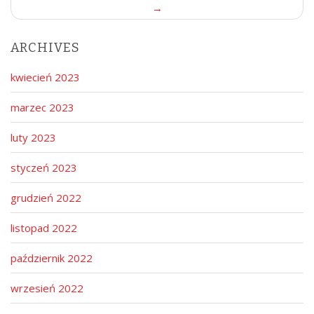
t
→
n
a
ARCHIVES
v
i
kwiecień 2023
g
a
marzec 2023
t
luty 2023
i
o
styczeń 2023
n
grudzień 2022
listopad 2022
październik 2022
wrzesień 2022